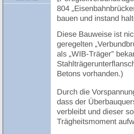
804 „Eisenbahnbrücken
bauen und instand hal
Diese Bauweise ist nic
geregelten „Verbundbrü
als „WIB-Träger” bekan
Stahlträgerunterflansc
Betons vorhanden.)
Durch die Vorspannu
dass der Überbauquers
verbleibt und dieser s
Trägheitsmoment aufwe