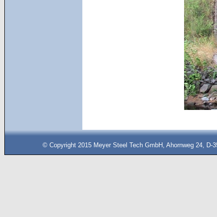
© Copyright 2015 Meyer Steel Tech GmbH, Ahornweg 24, D-35