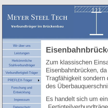
Wir über uns
Eisenbahnbrück
Leistungen
Herkömmliche
Zum klassischen Einsat
Stahlverbundträger
Eisenbahnbrücken, da 
Verbundfertigteil-Träger
Tragfähigkeit sondern 
PREFLEX-Träger
des Überbauquerschni
Forschung und
Entwicklung
Es handelt sich um ei
Impressum
„Fertigteilverbundträg
Datenschutz