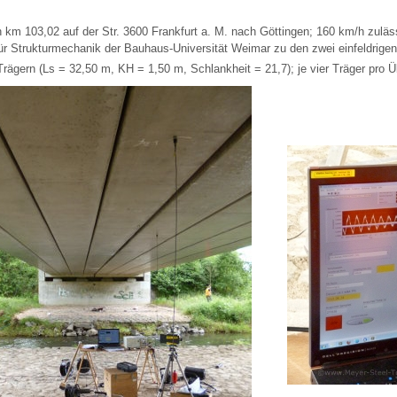
n km 103,02 auf der Str. 3600 Frankfurt a. M. nach Göttingen; 160 km/h zul
 für Strukturmechanik der Bauhaus-Universität Weimar zu den zwei einfeldrigen
Trägern (Ls = 32,50 m, KH = 1,50 m, Schlankheit = 21,7); je vier Träger pro 