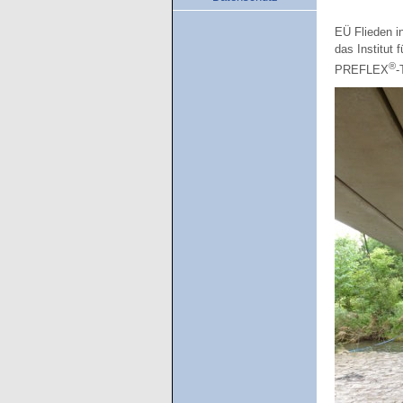
EÜ Flieden i
das Institut
®
PREFLEX
-