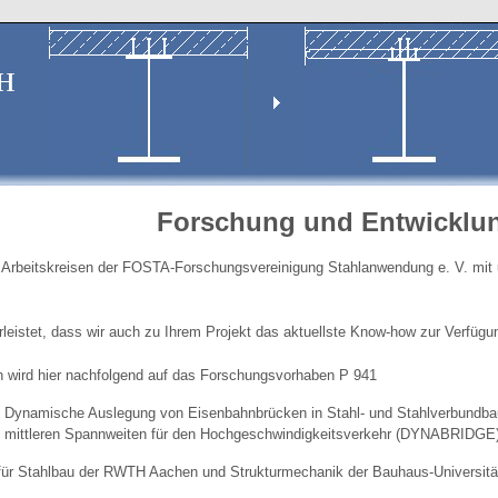
Forschung und Entwicklu
n Arbeitskreisen der FOSTA-Forschungsvereinigung Stahlanwendung e. V. mit 
rleistet, dass wir auch zu Ihrem Projekt das aktuellste Know-how zur Verfügu
 wird hier nachfolgend auf das Forschungsvorhaben P 941
Dynamische Auslegung von Eisenbahnbrücken in Stahl- und Stahlverbundbau
mittleren Spannweiten für den Hochgeschwindigkeitsverkehr (DYNABRIDGE
e für Stahlbau der RWTH Aachen und Strukturmechanik der Bauhaus-Universit