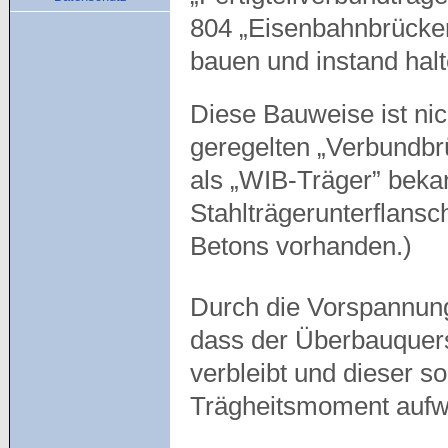
804 „Eisenbahnbrücken
bauen und instand hal
Diese Bauweise ist nic
geregelten „Verbundbrü
als „WIB-Träger” bekan
Stahlträgerunterflansc
Betons vorhanden.)
Durch die Vorspannu
dass der Überbauquers
verbleibt und dieser s
Trägheitsmoment aufwe