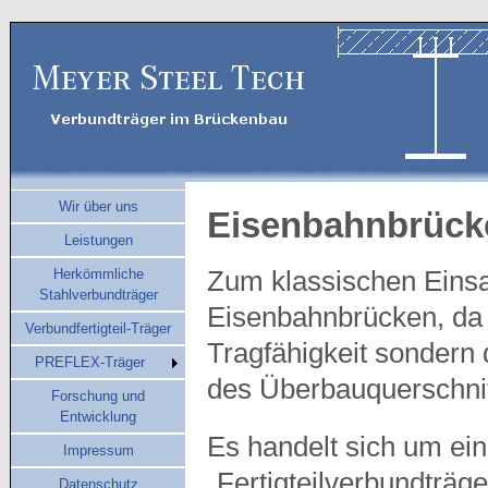
Wir über uns
Eisenbahnbrück
Leistungen
Herkömmliche
Zum klassischen Einsat
Stahlverbundträger
Eisenbahnbrücken, da 
Verbundfertigteil-Träger
Tragfähigkeit sondern 
PREFLEX-Träger
des Überbauquerschni
Forschung und
Entwicklung
Es handelt sich um ei
Impressum
„Fertigteilverbundträg
Datenschutz