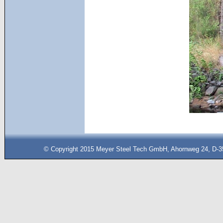
© Copyright 2015 Meyer Steel Tech GmbH, Ahornweg 24, D-35