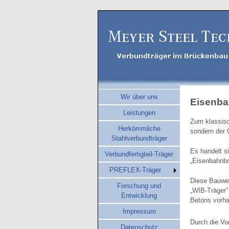
Wir über uns
Eisenb
Leistungen
Zum klassisc
Herkömmliche
sondern der 
Stahlverbundträger
Es handelt s
Verbundfertigteil-Träger
„Eisenbahnbr
PREFLEX-Träger
Diese Bauwei
Forschung und
„WIB-Träger”
Entwicklung
Betons vorha
Impressum
Durch die V
Datenschutz