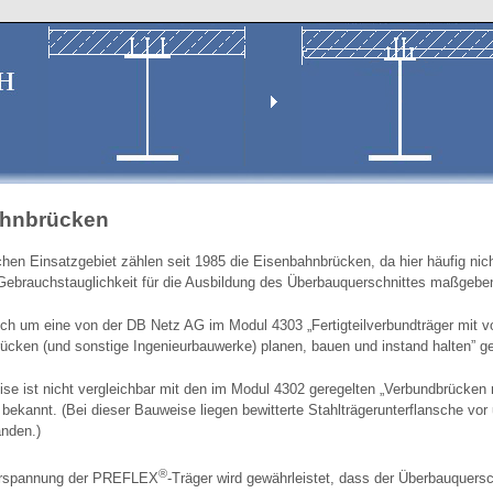
ahnbrücken
hen Einsatzgebiet zählen seit 1985 die Eisenbahnbrücken, da hier häufig nic
Gebrauchstauglichkeit für die Ausbildung des Überbauquerschnittes maßgebe
ich um eine von der DB Netz AG im Modul 4303 „Fertigteilverbundträger mit vo
ücken (und sonstige Ingenieurbauwerke) planen, bauen und instand halten” g
se ist nicht vergleichbar mit den im Modul 4302 geregelten „Verbundbrücken mi
 bekannt. (Bei dieser Bauweise liegen bewitterte Stahlträgerunterflansche vo
nden.)
®
orspannung der PREFLEX
-Träger wird gewährleistet, dass der Überbauquers