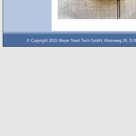
© Copyright 2015 Meyer Steel Tech GmbH, Ahornweg 24, D-35