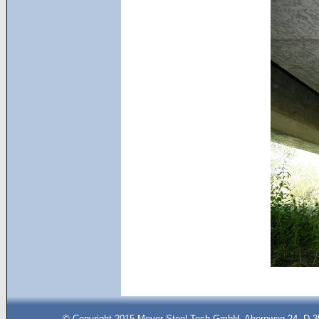
© Copyright 2015 Meyer Steel Tech GmbH, Ahornweg 24, D-35