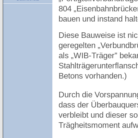
804 „Eisenbahnbrücken
bauen und instand hal
Diese Bauweise ist nic
geregelten „Verbundbrü
als „WIB-Träger” bekan
Stahlträgerunterflansc
Betons vorhanden.)
Durch die Vorspannu
dass der Überbauquers
verbleibt und dieser s
Trägheitsmoment aufwe