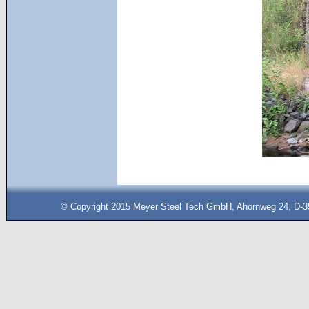
© Copyright 2015 Meyer Steel Tech GmbH, Ahornweg 24, D-35