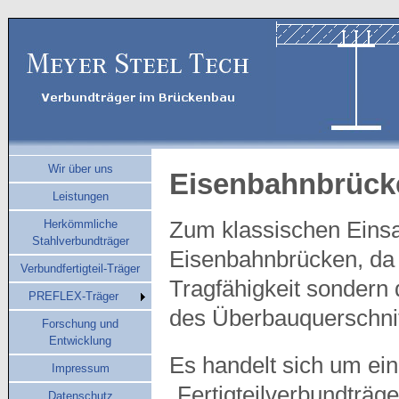
Wir über uns
Eisenbahnbrück
Leistungen
Herkömmliche
Zum klassischen Einsat
Stahlverbundträger
Eisenbahnbrücken, da 
Verbundfertigteil-Träger
Tragfähigkeit sondern 
PREFLEX-Träger
des Überbauquerschni
Forschung und
Entwicklung
Es handelt sich um ei
Impressum
„Fertigteilverbundträg
Datenschutz