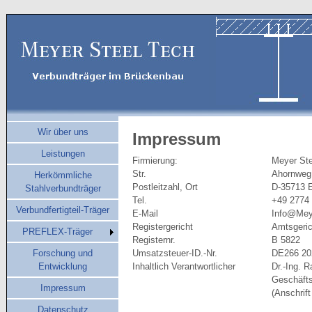
Wir über uns
Impressum
Leistungen
Firmierung:
Meyer St
Str.
Ahornweg
Herkömmliche
Postleitzahl, Ort
D-35713 
Stahlverbundträger
Tel.
+49 2774
Verbundfertigteil-Träger
E-Mail
Info@Mey
Registergericht
Amtsgeric
PREFLEX-Träger
Registernr.
B 5822
Forschung und
Umsatzsteuer-ID.-Nr.
DE266 20
Entwicklung
Inhaltlich Verantwortlicher
Dr.-Ing. 
Geschäfts
Impressum
(Anschrift
Datenschutz