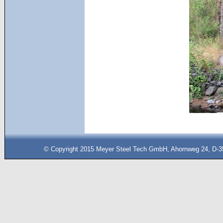
© Copyright 2015 Meyer Steel Tech GmbH, Ahornweg 24, D-35