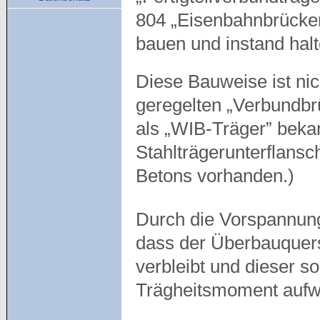
804 „Eisenbahnbrücken
bauen und instand hal
Diese Bauweise ist nic
geregelten „Verbundbrü
als „WIB-Träger” bekan
Stahlträgerunterflansc
Betons vorhanden.)
Durch die Vorspannu
dass der Überbauquers
verbleibt und dieser s
Trägheitsmoment aufwe