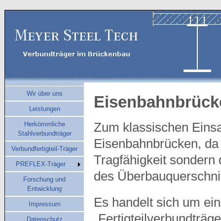
Wir über uns
Eisenbahnbrück
Leistungen
Herkömmliche
Zum klassischen Einsat
Stahlverbundträger
Eisenbahnbrücken, da 
Verbundfertigteil-Träger
Tragfähigkeit sondern 
PREFLEX-Träger
des Überbauquerschni
Forschung und
Entwicklung
Es handelt sich um ei
Impressum
„Fertigteilverbundträg
Datenschutz