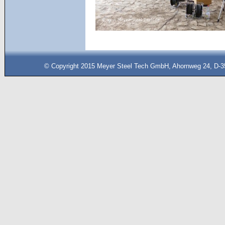
© Copyright 2015 Meyer Steel Tech GmbH, Ahornweg 24, D-35