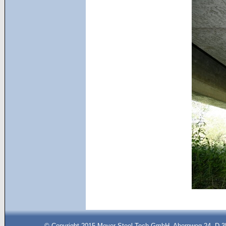
© Copyright 2015 Meyer Steel Tech GmbH, Ahornweg 24, D-35