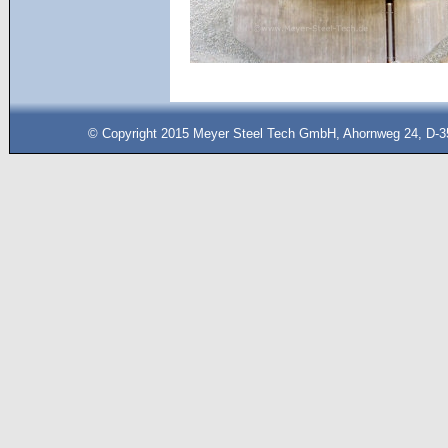
© Copyright 2015 Meyer Steel Tech GmbH, Ahornweg 24, D-35