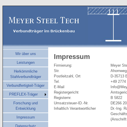
Wir über uns
Impressum
Leistungen
Firmierung:
Meyer St
Str.
Ahornweg
Herkömmliche
Postleitzahl, Ort
D-35713 
Stahlverbundträger
Tel.
+49 2774
Verbundfertigteil-Träger
E-Mail
Info@Mey
Registergericht
Amtsgeric
PREFLEX-Träger
Registernr.
B 5822
Forschung und
Umsatzsteuer-ID.-Nr.
DE266 20
Entwicklung
Inhaltlich Verantwortlicher
Dr.-Ing. 
Geschäfts
Impressum
(Anschrift
Datenschutz