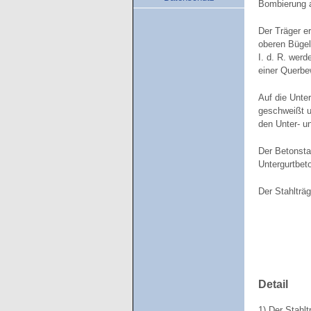
Bombierung a
Der Träger e
oberen Bügel
I. d. R. wer
einer Querbe
Auf die Unte
geschweißt 
den Unter- u
Der Betonsta
Untergurtbet
Der Stahlträg
Detail
1) Der Stahl