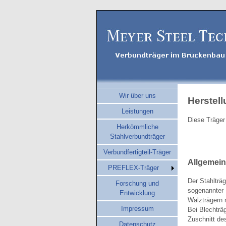
Wir über uns
Herstel
Leistungen
Diese Träger
Herkömmliche
Stahlverbundträger
Verbundfertigteil-Träger
Allgemein
PREFLEX-Träger
Der Stahlträ
Forschung und
sogenannter 
Entwicklung
Walzträgern 
Impressum
Bei Blechträ
Zuschnitt de
Datenschutz