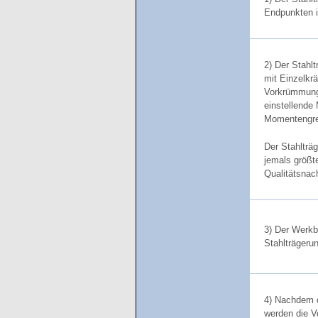
Endpunkten in
2) Der Stahl
mit Einzelkr
Vorkrümmungs
einstellende 
Momentengren
Der Stahlträg
jemals größt
Qualitätsnac
3) Der Werkbe
Stahlträgeru
4) Nachdem d
werden die V