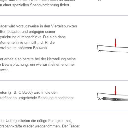
 einer speziellen Spannvorrichtung fixiert.
träger wird vorzugsweise in den Viertelspunkten
äften belastet und entgegen seiner
richtung durchgedrückt. Die sich dabei
Momentenlinie umhüllt i. d. R. die
zlinie im späteren Bauwerk.
er erhält also bereits bei der Herstellung seine
e Beanspruchung; ein wie wir meinen enormer
hweis.
ton (z. B. C 50/60) wird in die den
nterflansch umgebende Schalung eingebracht.
er Untergurtbeton die nötige Festigkeit hat,
orspannkräfte wieder weggenommen. Der Träger